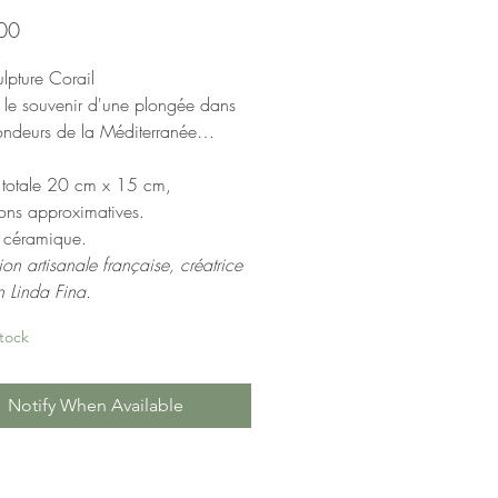
Price
00
lpture Corail
e souvenir d'une plongée dans
fondeurs de la Méditerranée…
 totale 20 cm x 15 cm,
ons approximatives.
 céramique.
ion artisanale française, créatrice
n Linda Fina.
tock
Notify When Available