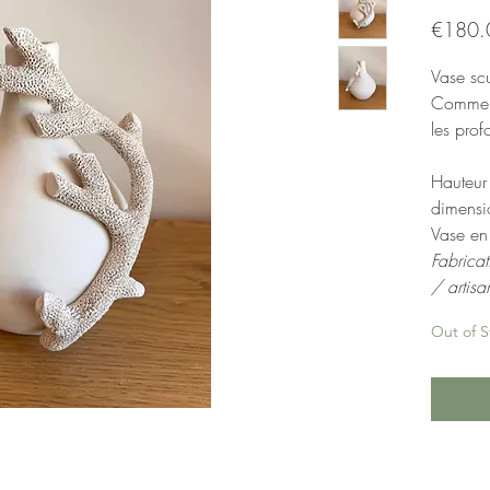
€180.
Vase scu
Comme l
les pro
Hauteur
dimensi
Vase en
Fabricat
/ artisa
Out of S