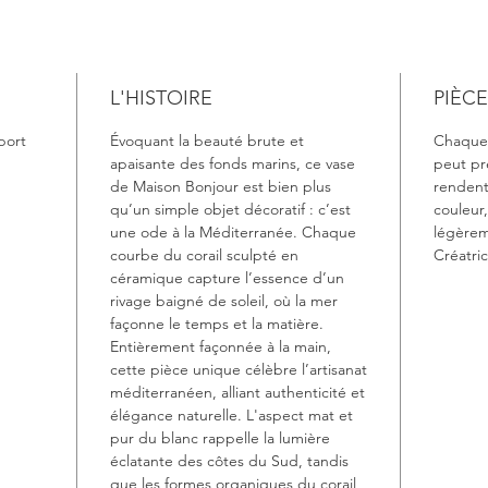
L'HISTOIRE
PIÈC
 port
Évoquant la beauté brute et
Chaque 
apaisante des fonds marins, ce vase
peut pré
de Maison Bonjour est bien plus
rendent
qu’un simple objet décoratif : c’est
couleur,
une ode à la Méditerranée. Chaque
légèrem
courbe du corail sculpté en
Créatric
céramique capture l’essence d’un
rivage baigné de soleil, où la mer
façonne le temps et la matière.
Entièrement façonnée à la main,
cette pièce unique célèbre l’artisanat
méditerranéen, alliant authenticité et
élégance naturelle. L'aspect mat et
pur du blanc rappelle la lumière
éclatante des côtes du Sud, tandis
que les formes organiques du corail